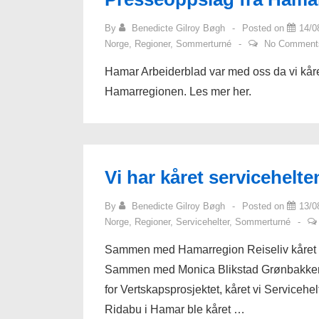
By
Benedicte Gilroy Bøgh
Posted on
14/0
Norge
,
Regioner
,
Sommerturné
No Comment
Hamar Arbeiderblad var med oss da vi kåre
Hamarregionen. Les mer her.
Vi har kåret servicehelt
By
Benedicte Gilroy Bøgh
Posted on
13/0
Norge
,
Regioner
,
Servicehelter
,
Sommerturné
Sammen med Hamarregion Reiseliv kåret v
Sammen med Monica Blikstad Grønbakken 
for Vertskapsprosjektet, kåret vi Servicehe
Ridabu i Hamar ble kåret …