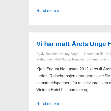
Vi
Read more »
har
kåret
servicehelten
i
Vi har møtt Årets Unge H
Hamarregionen
By
Benedicte Gilroy Bøgh
Posted on
13/0
lillehammer
,
Midt-Norge
,
Regioner
,
Sommerturné
Kjetil Engum ble høsten 2012 kåret til Åre
Leder i Reisebransjen arrangeres av HSM
samarbeidspartnere fra reiselivsbransjen og
Victoria Hotel Lillehammer og …
Vi
Read more »
har