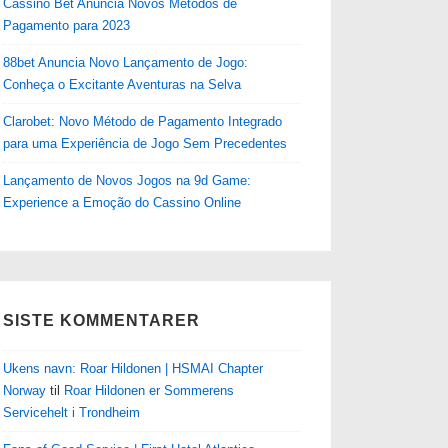
Cassino Bet Anuncia Novos Métodos de
Pagamento para 2023
88bet Anuncia Novo Lançamento de Jogo:
Conheça o Excitante Aventuras na Selva
Clarobet: Novo Método de Pagamento Integrado
para uma Experiência de Jogo Sem Precedentes
Lançamento de Novos Jogos na 9d Game:
Experience a Emoção do Cassino Online
SISTE KOMMENTARER
Ukens navn: Roar Hildonen | HSMAI Chapter
Norway
til
Roar Hildonen er Sommerens
Servicehelt i Trondheim