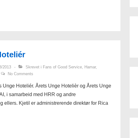
oteliér
8/2013
Skrevet i
Fans of Good Service
,
Hamar
,
No Comments
ts Unge Hoteliér. Årets Unge Hotelièr og Årets Unge
AI, i samarbeid med HRR og andre
 ellers. Kjetil er administrerende direktør for Rica