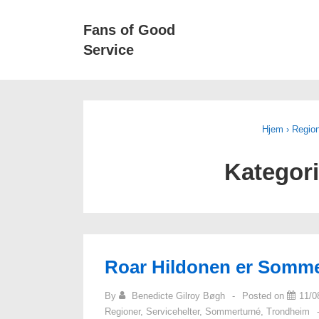
↓
Fans of Good
Hopp
Main
Service
til
Navigat
hovedinnholdet
Hjem
›
Regio
Kategori
Roar Hildonen er Somme
By
Benedicte Gilroy Bøgh
Posted on
11/0
Regioner
,
Servicehelter
,
Sommerturné
,
Trondheim