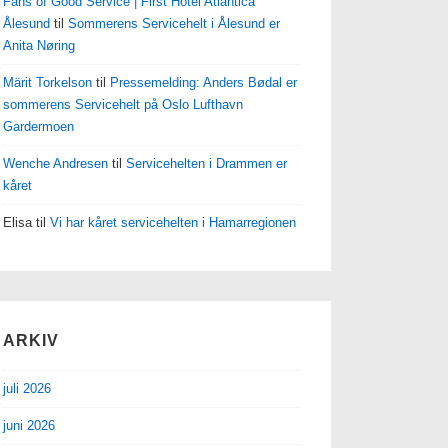
Fans of Good Service | First Hotel Atlantica
Ålesund
til
Sommerens Servicehelt i Ålesund er
Anita Nøring
Märit Torkelson
til
Pressemelding: Anders Bødal er
sommerens Servicehelt på Oslo Lufthavn
Gardermoen
Wenche Andresen
til
Servicehelten i Drammen er
kåret
Elisa
til
Vi har kåret servicehelten i Hamarregionen
ARKIV
juli 2026
juni 2026