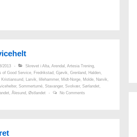
icehelt
8/2013
Skrevet i
Alta
,
Arendal
,
Artesia Trening
,
s of Good Service
,
Fredrikstad
,
Gjøvik
,
Grenland
,
Halden
,
,
Kristiansund
,
Larvik
,
lillehammer
,
Midt-Norge
,
Molde
,
Narvik
,
vicehelter
,
Sommerturné
,
Stavanger
,
Svolvær
,
Sørlandet
,
andet
,
Ålesund
,
Østlandet
No Comments
ret