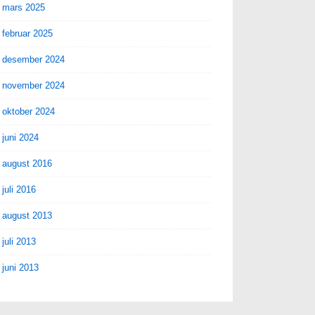
mars 2025
februar 2025
desember 2024
november 2024
oktober 2024
juni 2024
august 2016
juli 2016
august 2013
juli 2013
juni 2013