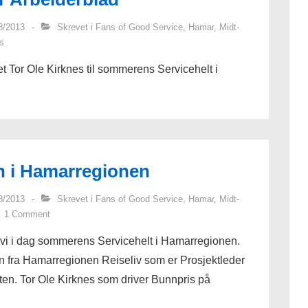
8/2013
Skrevet i
Fans of Good Service
,
Hamar
,
Midt-
s
t Tor Ole Kirknes til sommerens Servicehelt i
en i Hamarregionen
8/2013
Skrevet i
Fans of Good Service
,
Hamar
,
Midt-
1 Comment
i i dag sommerens Servicehelt i Hamarregionen.
fra Hamarregionen Reiseliv som er Prosjektleder
lten. Tor Ole Kirknes som driver Bunnpris på