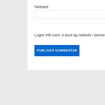
Nettsted
Lagre mitt navn, e-post og nettside i denn