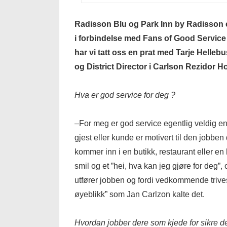
Radisson Blu og Park Inn by Radisson 
i forbindelse med Fans of Good Servic
har vi tatt oss en prat med Tarje Helleb
og District Director i Carlson Rezidor H
Hva er god service for deg ?
–For meg er god service egentlig veldig enk
gjest eller kunde er motivert til den jobbe
kommer inn i en butikk, restaurant eller e
smil og et ”hei, hva kan jeg gjøre for deg”
utfører jobben og fordi vedkommende trives
øyeblikk” som Jan Carlzon kalte det.
Hvordan jobber dere som kjede for sikre d