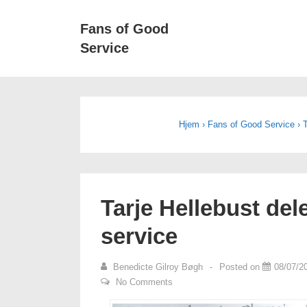
↓
Fans of Good
Hopp
Main
Service
til
Navigat
hovedinnholdet
Hjem
›
Fans of Good Service
›
T
Tarje Hellebust del
service
Benedicte Gilroy Bøgh
Posted on
08/07/2
No Comments