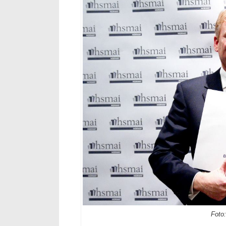
Foto: