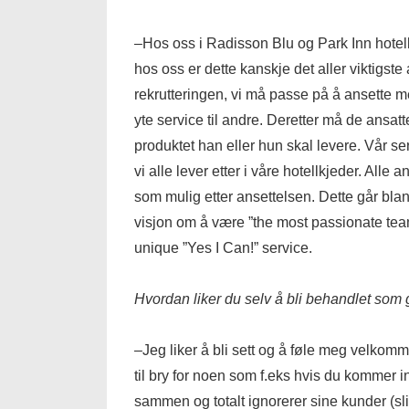
–Hos oss i Radisson Blu og Park Inn hotell
hos oss er dette kanskje det aller viktigst
rekrutteringen, vi må passe på å ansette 
yte service til andre. Deretter må de ansat
produktet han eller hun skal levere. Vår ser
vi alle lever etter i våre hotellkjeder. All
som mulig etter ansettelsen. Dette går bland
visjon om å være ”the most passionate team
unique ”Yes I Can!” service.
Hvordan liker du selv å bli behandlet som 
–Jeg liker å bli sett og å føle meg velkomm
til bry for noen som f.eks hvis du kommer i
sammen og totalt ignorerer sine kunder (sli