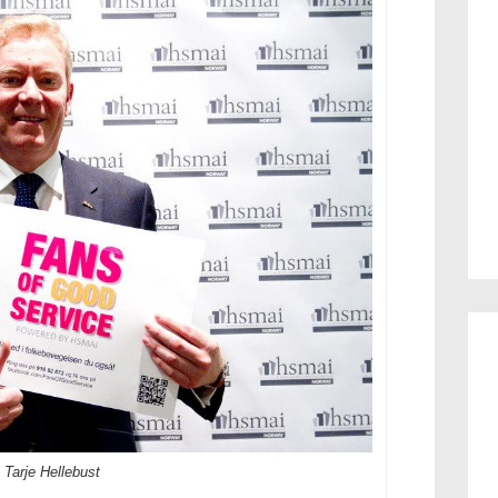
 Tarje Hellebust