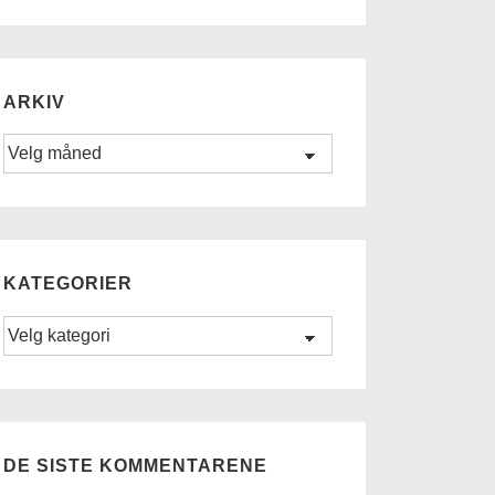
ARKIV
Arkiv
KATEGORIER
Kategorier
DE SISTE KOMMENTARENE