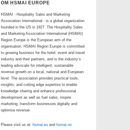
OM HSMAI EUROPE
HSMAI - Hospitality Sales and Marketing
Association International - is a global organization
founded in the US in 1927. The Hospitality Sales
and Marketing Association International (HSMAI)
Region Europe is the European arm of the
organisation. HSMAI Region Europe is committed
to growing business for the hotel, event and travel
industry and their partners, and is the industry’s
leading advocate for intelligent, sustainable
revenue growth on a local, national and European
level. The association provides practical tools,
insights, and cutting edge expertise to enable
knowledge sharing and enhance professional
development as well as fuel sales, inspire
marketing, transform businesses digitally and
optimise revenue.
Please visit us at:
hsmai.eu
and
hsmai.no