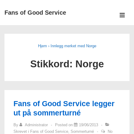
↓
Fans of Good Service
Hopp
ME
til
Main
hovedinnholdet
Navigation
Hjem
›
Innlegg merket med Norge
Stikkord: Norge
Fans of Good Service legger
ut på sommerturné
By
Administrator
Posted on
19/06/2013
Skrevet i
Fans of Good Service
,
Sommerturné
No