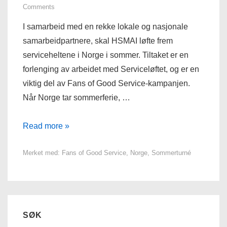
Comments
I samarbeid med en rekke lokale og nasjonale
samarbeidpartnere, skal HSMAI løfte frem
serviceheltene i Norge i sommer. Tiltaket er en
forlenging av arbeidet med Serviceløftet, og er en
viktig del av Fans of Good Service-kampanjen.
Når Norge tar sommerferie, …
Fans
Read more »
of
Merket med:
Fans of Good Service
,
Norge
,
Sommerturné
Good
Service
legger
ut
på
SØK
sommerturné