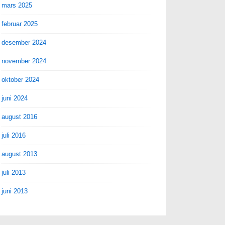
mars 2025
februar 2025
desember 2024
november 2024
oktober 2024
juni 2024
august 2016
juli 2016
august 2013
juli 2013
juni 2013