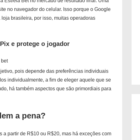
a Estrela Bet no mercado de resultado final. Uma
site no navegador do celular. Isso porque o Google
loja brasileira, por isso, muitas operadoras
Pix e protege o jogador
jetivo, pois depende das preferências individuais
los individualmente, a fim de eleger aquele que se
udo, há também aspectos que são primordiais para
lem a pena?
s a partir de R$10 ou R$20, mas há exceções com