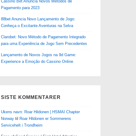
Cassino Bet Anuncia Novos Métodos de
Pagamento para 2023
88bet Anuncia Novo Lançamento de Jogo:
Conheça o Excitante Aventuras na Selva
Clarobet: Novo Método de Pagamento Integrado
para uma Experiência de Jogo Sem Precedentes
Lançamento de Novos Jogos na 9d Game:
Experience a Emoção do Cassino Online
SISTE KOMMENTARER
Ukens navn: Roar Hildonen | HSMAI Chapter
Norway
til
Roar Hildonen er Sommerens
Servicehelt i Trondheim