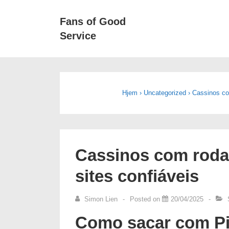
↓
Fans of Good
Hopp
Main
Service
til
Navigat
hovedinnholdet
Hjem
›
Uncategorized
›
Cassinos co
Cassinos com roda
sites confiáveis
Simon Lien
Posted on
20/04/2025
S
Como sacar com Pi