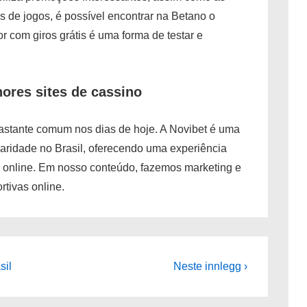
 de jogos, é possível encontrar na Betano o
or com giros grátis é uma forma de testar e
res sites de cassino
bastante comum nos dias de hoje. A Novibet é uma
ridade no Brasil, oferecendo uma experiência
 online. Em nosso conteúdo, fazemos marketing e
rtivas online.
Next
sil
Neste innlegg ›
Post
is