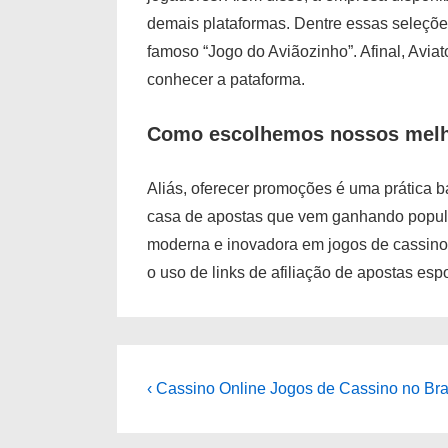
demais plataformas. Dentre essas seleções
famoso “Jogo do Aviãozinho”. Afinal, Aviat
conhecer a pataforma.
Como escolhemos nossos melho
Aliás, oferecer promoções é uma prática 
casa de apostas que vem ganhando popula
moderna e inovadora em jogos de cassino
o uso de links de afiliação de apostas espo
Innleggsnavigasjon
Previous
‹ Cassino Online Jogos de Cassino no Bra
Post
is