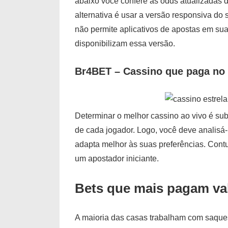
abaixo você confere as odds atualizadas d
alternativa é usar a versão responsiva do 
não permite aplicativos de apostas em sua 
disponibilizam essa versão.
Br4BET – Cassino que paga no 
Determinar o melhor cassino ao vivo é sub
de cada jogador. Logo, você deve analisá-
adapta melhor às suas preferências. Cont
um apostador iniciante.
Bets que mais pagam va
A maioria das casas trabalham com saque