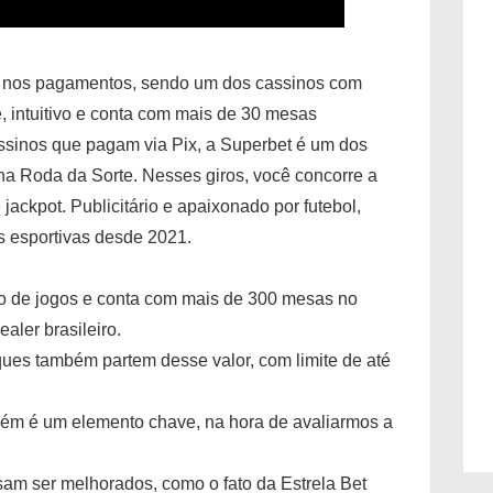
l nos pagamentos, sendo um dos cassinos com
, intuitivo e conta com mais de 30 mesas
cassinos que pagam via Pix, a Superbet é um dos
 na Roda da Sorte. Nesses giros, você concorre a
 jackpot. Publicitário e apaixonado por futebol,
s esportivas desde 2021.
lio de jogos e conta com mais de 300 mesas no
aler brasileiro.
ues também partem desse valor, com limite de até
ém é um elemento chave, na hora de avaliarmos a
sam ser melhorados, como o fato da Estrela Bet