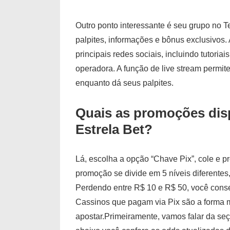
Outro ponto interessante é seu grupo no T
palpites, informações e bônus exclusivos
principais redes sociais, incluindo tutori
operadora. A função de live stream permi
enquanto dá seus palpites.
Quais as promoções dis
Estrela Bet?
Lá, escolha a opção “Chave Pix”, cole e pr
promoção se divide em 5 níveis diferentes
Perdendo entre R$ 10 e R$ 50, você conseg
Cassinos que pagam via Pix são a forma
apostar.Primeiramente, vamos falar da se