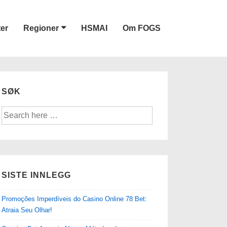
ter
Regioner
HSMAI
Om FOGS
SØK
Søk
etter:
SISTE INNLEGG
Promoções Imperdíveis do Casino Online 78 Bet:
Atraia Seu Olhar!