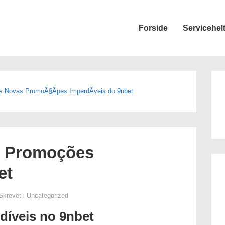
Forside
Servicehel
ion
s Novas PromoÃ§Ãµes ImperdÃ­veis do 9nbet
s Promoções
et
krevet i
Uncategorized
íveis no 9nbet