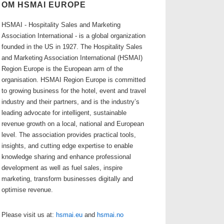
OM HSMAI EUROPE
HSMAI - Hospitality Sales and Marketing
Association International - is a global organization
founded in the US in 1927. The Hospitality Sales
and Marketing Association International (HSMAI)
Region Europe is the European arm of the
organisation. HSMAI Region Europe is committed
to growing business for the hotel, event and travel
industry and their partners, and is the industry’s
leading advocate for intelligent, sustainable
revenue growth on a local, national and European
level. The association provides practical tools,
insights, and cutting edge expertise to enable
knowledge sharing and enhance professional
development as well as fuel sales, inspire
marketing, transform businesses digitally and
optimise revenue.
Please visit us at:
hsmai.eu
and
hsmai.no