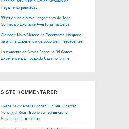
Cassino Bet Anuncia Novos Métodos de
Pagamento para 2023
88bet Anuncia Novo Lançamento de Jogo:
Conheça o Excitante Aventuras na Selva
Clarobet: Novo Método de Pagamento Integrado
para uma Experiência de Jogo Sem Precedentes
Lançamento de Novos Jogos na 9d Game:
Experience a Emoção do Cassino Online
SISTE KOMMENTARER
Ukens navn: Roar Hildonen | HSMAI Chapter
Norway
til
Roar Hildonen er Sommerens
Servicehelt i Trondheim