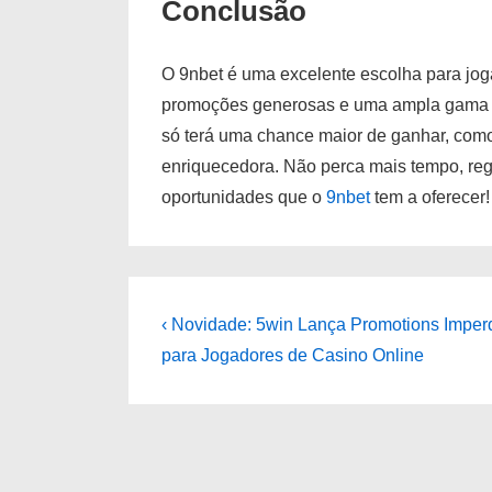
Conclusão
O 9nbet é uma excelente escolha para jo
promoções generosas e uma ampla gama 
só terá uma chance maior de ganhar, com
enriquecedora. Não perca mais tempo, reg
oportunidades que o
9nbet
tem a oferecer!
Innleggsnavigasjon
Previous
‹ Novidade: 5win Lança Promotions Imper
Post
para Jogadores de Casino Online
is