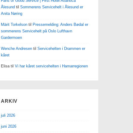
Fans of Good Service | First Hotel Atlantica
Ålesund
til
Sommerens Servicehelt i Ålesund er
Anita Nøring
Märit Torkelson
til
Pressemelding: Anders Bødal er
sommerens Servicehelt på Oslo Lufthavn
Gardermoen
Wenche Andresen
til
Servicehelten i Drammen er
kåret
Elisa
til
Vi har kåret servicehelten i Hamarregionen
ARKIV
juli 2026
juni 2026