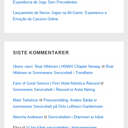
Experiência de Jogo Sem Precedentes
Lançamento de Novos Jogos na 9d Game: Experience a
Emoção do Cassino Online
SISTE KOMMENTARER
Ukens navn: Roar Hildonen | HSMAI Chapter Norway
til
Roar
Hildonen er Sommerens Servicehelt i Trondheim
Fans of Good Service | First Hotel Atlantica Ålesund
til
Sommerens Servicehelt i Ålesund er Anita Nøring
Märit Torkelson
til
Pressemelding: Anders Bødal er
sommerens Servicehelt på Oslo Lufthavn Gardermoen
Wenche Andresen
til
Servicehelten i Drammen er kåret
Elisa
til
Vi har kåret servicehelten i Hamarregionen