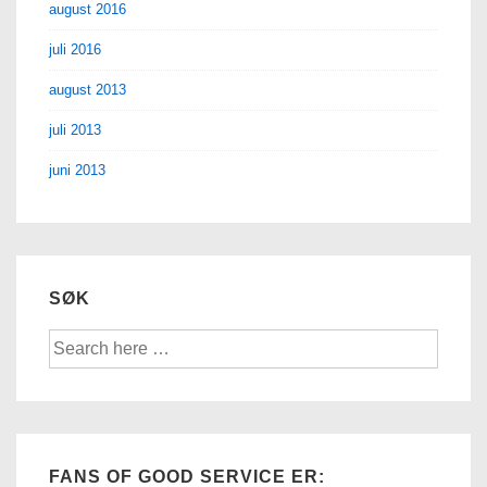
august 2016
juli 2016
august 2013
juli 2013
juni 2013
SØK
Søk
etter:
FANS OF GOOD SERVICE ER: