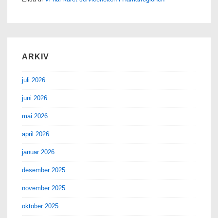
ARKIV
juli 2026
juni 2026
mai 2026
april 2026
januar 2026
desember 2025
november 2025
oktober 2025