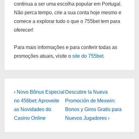
continua a ser uma escolha popular em Portugal.
Não perca tempo, crie a sua conta hoje mesmo e
comece a explorar tudo o que o 755bet tem para
oferecer!
Para mais informações e para conferir todas as
promoções atuais, visite o
site do 755bet
.
Innleggsnavigasjon
Previous
Next
‹ Novo Bônus Especial
Descubre la Nueva
Post
Post
no 456bet: Aproveite
Promoción de Mexwin:
is
is
as Novidades do
Bonos y Giros Gratis para
Casino Online
Nuevos Jugadores ›