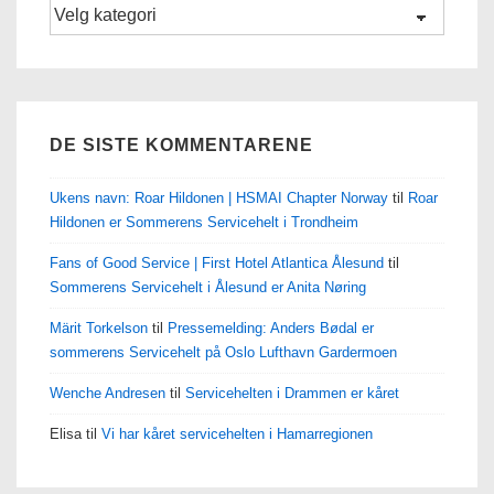
Kategorier
DE SISTE KOMMENTARENE
Ukens navn: Roar Hildonen | HSMAI Chapter Norway
til
Roar
Hildonen er Sommerens Servicehelt i Trondheim
Fans of Good Service | First Hotel Atlantica Ålesund
til
Sommerens Servicehelt i Ålesund er Anita Nøring
Märit Torkelson
til
Pressemelding: Anders Bødal er
sommerens Servicehelt på Oslo Lufthavn Gardermoen
Wenche Andresen
til
Servicehelten i Drammen er kåret
Elisa
til
Vi har kåret servicehelten i Hamarregionen