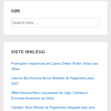
SØK
Søk
etter:
SISTE INNLEGG
Promoções Imperdíveis do Casino Online 78 Bet: Atraia Seu
Olhar!
Cassino Bet Anuncia Novos Métodos de Pagamento para
2023
88bet Anuncia Novo Lançamento de Jogo: Conheça o
Excitante Aventuras na Selva
Clarobet: Novo Método de Pagamento Integrado para uma