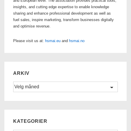
and European level. The association provides practical tools,
insights, and cutting edge expertise to enable knowledge
sharing and enhance professional development as well as
fuel sales, inspire marketing, transform businesses digitally
and optimise revenue.
Please visit us at:
hsmai.eu
and
hsmai.no
ARKIV
Arkiv
KATEGORIER