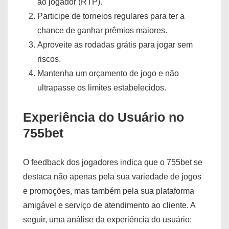
ao jogador (RTP).
Participe de torneios regulares para ter a
chance de ganhar prêmios maiores.
Aproveite as rodadas grátis para jogar sem
riscos.
Mantenha um orçamento de jogo e não
ultrapasse os limites estabelecidos.
Experiência do Usuário no
755bet
O feedback dos jogadores indica que o 755bet se
destaca não apenas pela sua variedade de jogos
e promoções, mas também pela sua plataforma
amigável e serviço de atendimento ao cliente. A
seguir, uma análise da experiência do usuário: