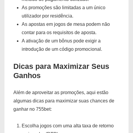
As promoções são limitadas a um único
utilizador por residência.
As apostas em jogos de mesa podem não
contar para os requisitos de aposta.
A ativação de um bônus pode exigir a
introdução de um código promocional.
Dicas para Maximizar Seus
Ganhos
Além de aproveitar as promoções, aqui estão
algumas dicas para maximizar suas chances de
ganhar no 755bet:
Escolha jogos com uma alta taxa de retorno