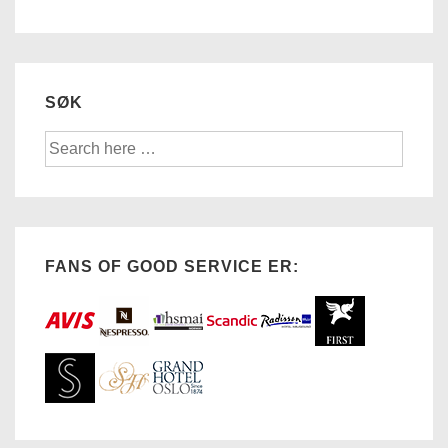
SØK
Søk
etter:
FANS OF GOOD SERVICE ER: