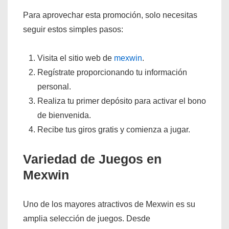
Para aprovechar esta promoción, solo necesitas
seguir estos simples pasos:
Visita el sitio web de
mexwin
.
Regístrate proporcionando tu información
personal.
Realiza tu primer depósito para activar el bono
de bienvenida.
Recibe tus giros gratis y comienza a jugar.
Variedad de Juegos en
Mexwin
Uno de los mayores atractivos de Mexwin es su
amplia selección de juegos. Desde