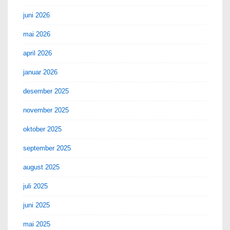
juni 2026
mai 2026
april 2026
januar 2026
desember 2025
november 2025
oktober 2025
september 2025
august 2025
juli 2025
juni 2025
mai 2025