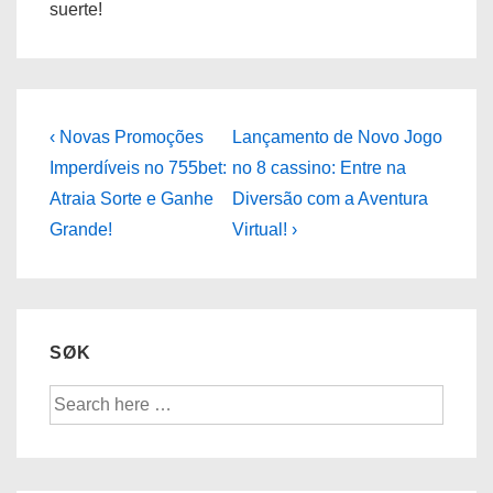
suerte!
Innleggsnavigasjon
Previous
Next
‹ Novas Promoções
Lançamento de Novo Jogo
Post
Post
Imperdíveis no 755bet:
no 8 cassino: Entre na
is
is
Atraia Sorte e Ganhe
Diversão com a Aventura
Grande!
Virtual! ›
SØK
Søk
etter: