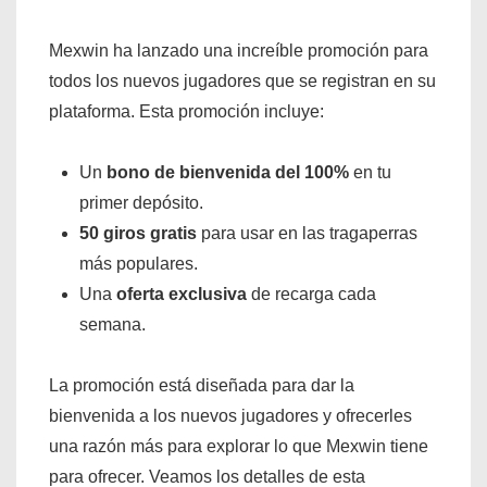
Mexwin ha lanzado una increíble promoción para
todos los nuevos jugadores que se registran en su
plataforma. Esta promoción incluye:
Un
bono de bienvenida del 100%
en tu
primer depósito.
50 giros gratis
para usar en las tragaperras
más populares.
Una
oferta exclusiva
de recarga cada
semana.
La promoción está diseñada para dar la
bienvenida a los nuevos jugadores y ofrecerles
una razón más para explorar lo que Mexwin tiene
para ofrecer. Veamos los detalles de esta