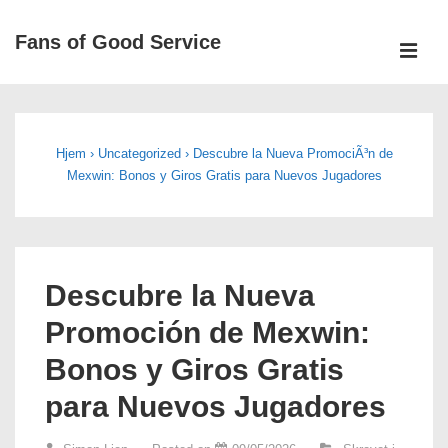
↓
Fans of Good Service
Hopp
ME
til
Main
hovedinnholdet
Navigation
Hjem
›
Uncategorized
›
Descubre la Nueva PromociÃ³n de
Mexwin: Bonos y Giros Gratis para Nuevos Jugadores
Descubre la Nueva
Promoción de Mexwin:
Bonos y Giros Gratis
para Nuevos Jugadores