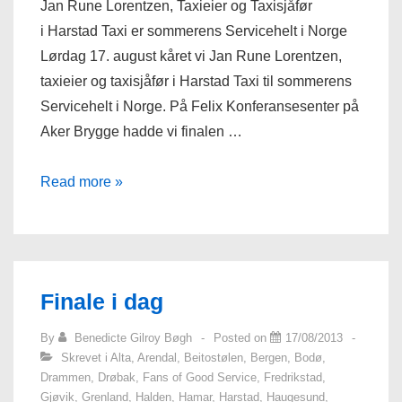
Jan Rune Lorentzen, Taxieier og Taxisjåfør
i Harstad Taxi er sommerens Servicehelt i Norge
Lørdag 17. august kåret vi Jan Rune Lorentzen,
taxieier og taxisjåfør i Harstad Taxi til sommerens
Servicehelt i Norge. På Felix Konferansesenter på
Aker Brygge hadde vi finalen …
Norges
Read more »
Servicehelt
er
kåret
Finale i dag
By
Benedicte Gilroy Bøgh
Posted on
17/08/2013
Skrevet i
Alta
,
Arendal
,
Beitostølen
,
Bergen
,
Bodø
,
Drammen
,
Drøbak
,
Fans of Good Service
,
Fredrikstad
,
Gjøvik
,
Grenland
,
Halden
,
Hamar
,
Harstad
,
Haugesund
,