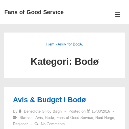
↓
Fans of Good Service
Hopp
ME
til
Main
hovedinnholdet
Navigation
Hjem
›
Arkiv for BodÃ¸
Kategori: Bodø
Avis & Budget i Bodø
By
Benedicte Gilroy Bøgh
Posted on
15/08/2016
Skrevet i
Avis
,
Bodø
,
Fans of Good Service
,
Nord-Norge
,
Regioner
No Comments