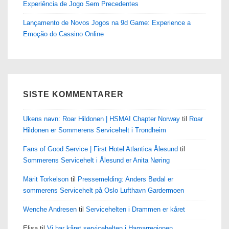
Experiência de Jogo Sem Precedentes
Lançamento de Novos Jogos na 9d Game: Experience a
Emoção do Cassino Online
SISTE KOMMENTARER
Ukens navn: Roar Hildonen | HSMAI Chapter Norway
til
Roar
Hildonen er Sommerens Servicehelt i Trondheim
Fans of Good Service | First Hotel Atlantica Ålesund
til
Sommerens Servicehelt i Ålesund er Anita Nøring
Märit Torkelson
til
Pressemelding: Anders Bødal er
sommerens Servicehelt på Oslo Lufthavn Gardermoen
Wenche Andresen
til
Servicehelten i Drammen er kåret
Elisa
til
Vi har kåret servicehelten i Hamarregionen