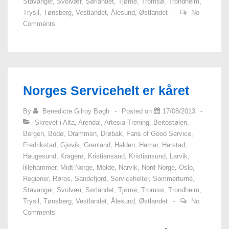
Stavanger
,
Svolvær
,
Sørlandet
,
Tjøme
,
Tromsø
,
Trondheim
,
Trysil
,
Tønsberg
,
Vestlandet
,
Ålesund
,
Østlandet
No
Comments
Norges Servicehelt er kåret
By
Benedicte Gilroy Bøgh
Posted on
17/08/2013
Skrevet i
Alta
,
Arendal
,
Artesia Trening
,
Beitostølen
,
Bergen
,
Bodø
,
Drammen
,
Drøbak
,
Fans of Good Service
,
Fredrikstad
,
Gjøvik
,
Grenland
,
Halden
,
Hamar
,
Harstad
,
Haugesund
,
Kragerø
,
Kristiansand
,
Kristiansund
,
Larvik
,
lillehammer
,
Midt-Norge
,
Molde
,
Narvik
,
Nord-Norge
,
Oslo
,
Regioner
,
Røros
,
Sandefjord
,
Servicehelter
,
Sommerturné
,
Stavanger
,
Svolvær
,
Sørlandet
,
Tjøme
,
Tromsø
,
Trondheim
,
Trysil
,
Tønsberg
,
Vestlandet
,
Ålesund
,
Østlandet
No
Comments