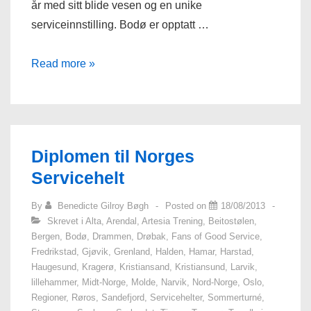
år med sitt blide vesen og en unike
serviceinnstilling. Bodø er opptatt …
Sommerens
Read more »
Servicehelt
i
Bodø
er
Diplomen til Norges
Hege
Servicehelt
Aaserud
Pedersen
By
Benedicte Gilroy Bøgh
Posted on
18/08/2013
Skrevet i
Alta
,
Arendal
,
Artesia Trening
,
Beitostølen
,
Bergen
,
Bodø
,
Drammen
,
Drøbak
,
Fans of Good Service
,
Fredrikstad
,
Gjøvik
,
Grenland
,
Halden
,
Hamar
,
Harstad
,
Haugesund
,
Kragerø
,
Kristiansand
,
Kristiansund
,
Larvik
,
lillehammer
,
Midt-Norge
,
Molde
,
Narvik
,
Nord-Norge
,
Oslo
,
Regioner
,
Røros
,
Sandefjord
,
Servicehelter
,
Sommerturné
,