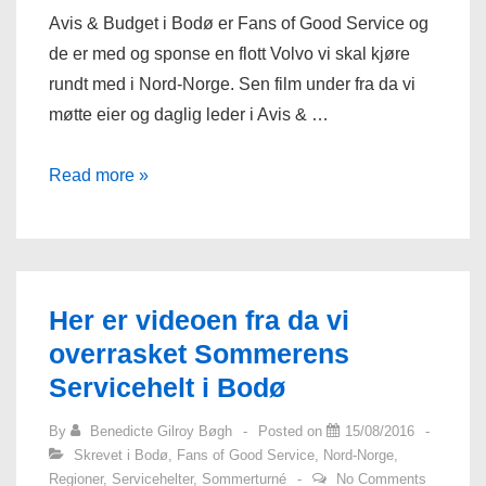
Avis & Budget i Bodø er Fans of Good Service og
de er med og sponse en flott Volvo vi skal kjøre
rundt med i Nord-Norge. Sen film under fra da vi
møtte eier og daglig leder i Avis & …
Avis
Read more »
&
Budget
i
Bodø
Her er videoen fra da vi
overrasket Sommerens
Servicehelt i Bodø
By
Benedicte Gilroy Bøgh
Posted on
15/08/2016
Skrevet i
Bodø
,
Fans of Good Service
,
Nord-Norge
,
Regioner
,
Servicehelter
,
Sommerturné
No Comments