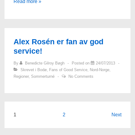
Vi
Read more »
har
kåret
sommerens
Servicehelt
Alex Rosén er fan av god
i
service!
Bodø
By
Benedicte Gilroy Bøgh
Posted on
24/07/2013
Skrevet i
Bodø
,
Fans of Good Service
,
Nord-Norge
,
Regioner
,
Sommerturné
No Comments
Innleggnavigasjon
1
2
Next