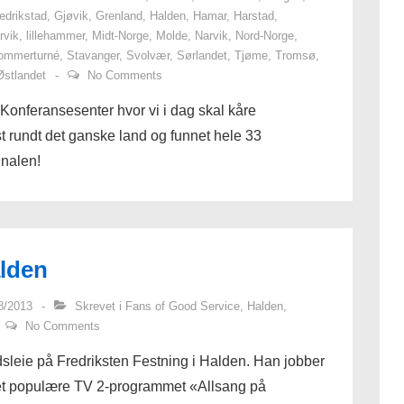
edrikstad
,
Gjøvik
,
Grenland
,
Halden
,
Hamar
,
Harstad
,
rvik
,
lillehammer
,
Midt-Norge
,
Molde
,
Narvik
,
Nord-Norge
,
ommerturné
,
Stavanger
,
Svolvær
,
Sørlandet
,
Tjøme
,
Tromsø
,
Østlandet
No Comments
Konferansesenter hvor vi i dag skal kåre
t rundt det ganske land og funnet hele 33
inalen!
alden
8/2013
Skrevet i
Fans of Good Service
,
Halden
,
No Comments
dsleie på Fredriksten Festning i Halden. Han jobber
det populære TV 2-programmet «Allsang på