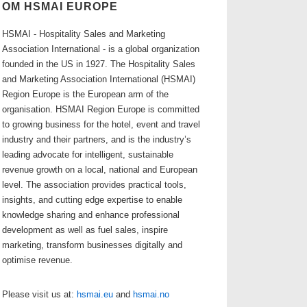
OM HSMAI EUROPE
HSMAI - Hospitality Sales and Marketing
Association International - is a global organization
founded in the US in 1927. The Hospitality Sales
and Marketing Association International (HSMAI)
Region Europe is the European arm of the
organisation. HSMAI Region Europe is committed
to growing business for the hotel, event and travel
industry and their partners, and is the industry’s
leading advocate for intelligent, sustainable
revenue growth on a local, national and European
level. The association provides practical tools,
insights, and cutting edge expertise to enable
knowledge sharing and enhance professional
development as well as fuel sales, inspire
marketing, transform businesses digitally and
optimise revenue.
Please visit us at:
hsmai.eu
and
hsmai.no