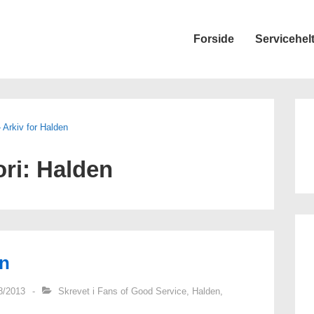
Forside
Servicehel
ion
›
Arkiv for Halden
ri: Halden
en
8/2013
Skrevet i
Fans of Good Service
,
Halden
,