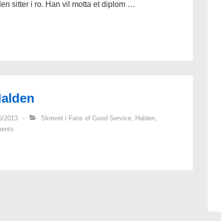
 sitter i ro. Han vil motta et diplom …
Halden
6/2013
Skrevet i
Fans of Good Service
,
Halden
,
ents