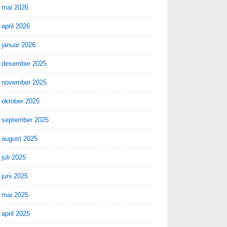
mai 2026
april 2026
januar 2026
desember 2025
november 2025
oktober 2025
september 2025
august 2025
juli 2025
juni 2025
mai 2025
april 2025