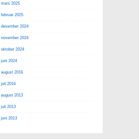
mars 2025
februar 2025
desember 2024
november 2024
oktober 2024
juni 2024
august 2016
juli 2016
august 2013
juli 2013
juni 2013