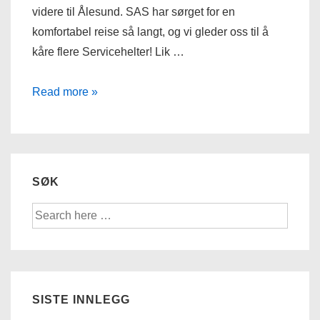
videre til Ålesund. SAS har sørget for en
komfortabel reise så langt, og vi gleder oss til å
kåre flere Servicehelter! Lik …
Når
Read more »
nye
høyder
SØK
Søk
etter:
SISTE INNLEGG