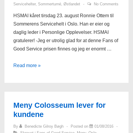
Servicehelter
,
Sommerturné
,
Østlandet
No Comments
HSMAI kåret tirsdag 23. august Ronnie Ottem til
Sommerens Servicehelt i Oslo. Han er eier og
daglig leder i Personlige Opplevelser. HSMAI
gratulerer! -Jeg er utrolig glad for at denne Fans of
Good Service prisen finnes og jeg er enormt …
Ronnie
Read more »
Ottem
er
sommerens
Servicehelt
Meny Colosseum lever for
i
kundene
Oslo
By
Benedicte Gilroy Bøgh
Posted on
01/08/2016
Skrevet i
Fans of Good Service
,
Meny
,
Oslo
,