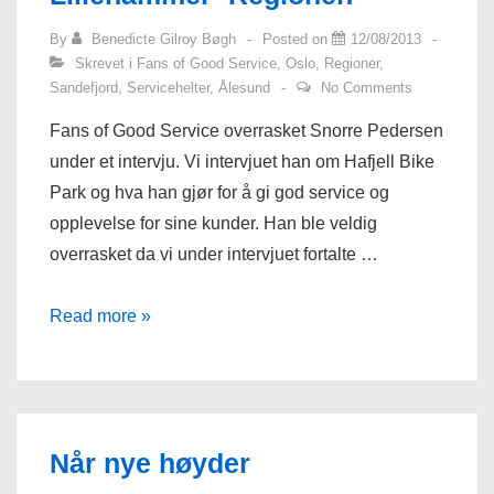
By
Benedicte Gilroy Bøgh
Posted on
12/08/2013
Skrevet i
Fans of Good Service
,
Oslo
,
Regioner
,
Sandefjord
,
Servicehelter
,
Ålesund
No Comments
Fans of Good Service overrasket Snorre Pedersen
under et intervju. Vi intervjuet han om Hafjell Bike
Park og hva han gjør for å gi god service og
opplevelse for sine kunder. Han ble veldig
overrasket da vi under intervjuet fortalte …
Her
Read more »
er
Servicehelten
i
Lillehammer-
Når nye høyder
Regionen