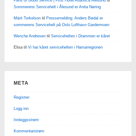
Fans of Good Service | First Hotel Atlantica Ålesund
til
Sommerens Servicehelt i Ålesund er Anita Nøring
Märit Torkelson
til
Pressemelding: Anders Bødal er
sommerens Servicehelt på Oslo Lufthavn Gardermoen
Wenche Andresen
til
Servicehelten i Drammen er kåret
Elisa
til
Vi har kåret servicehelten i Hamarregionen
META
Registrer
Logg inn
Innleggsstrøm
Kommentarstrøm