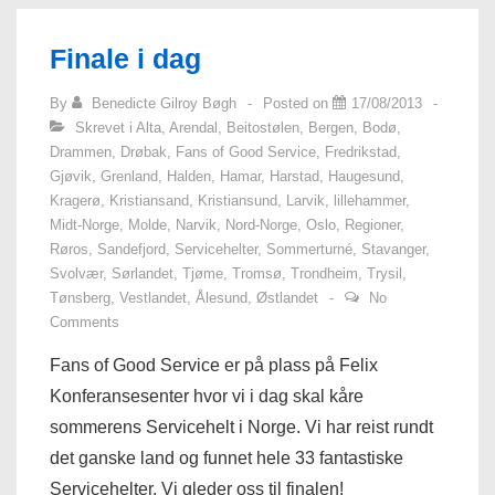
kåret
Finale i dag
By
Benedicte Gilroy Bøgh
Posted on
17/08/2013
Skrevet i
Alta
,
Arendal
,
Beitostølen
,
Bergen
,
Bodø
,
Drammen
,
Drøbak
,
Fans of Good Service
,
Fredrikstad
,
Gjøvik
,
Grenland
,
Halden
,
Hamar
,
Harstad
,
Haugesund
,
Kragerø
,
Kristiansand
,
Kristiansund
,
Larvik
,
lillehammer
,
Midt-Norge
,
Molde
,
Narvik
,
Nord-Norge
,
Oslo
,
Regioner
,
Røros
,
Sandefjord
,
Servicehelter
,
Sommerturné
,
Stavanger
,
Svolvær
,
Sørlandet
,
Tjøme
,
Tromsø
,
Trondheim
,
Trysil
,
Tønsberg
,
Vestlandet
,
Ålesund
,
Østlandet
No
Comments
Fans of Good Service er på plass på Felix
Konferansesenter hvor vi i dag skal kåre
sommerens Servicehelt i Norge. Vi har reist rundt
det ganske land og funnet hele 33 fantastiske
Servicehelter. Vi gleder oss til finalen!