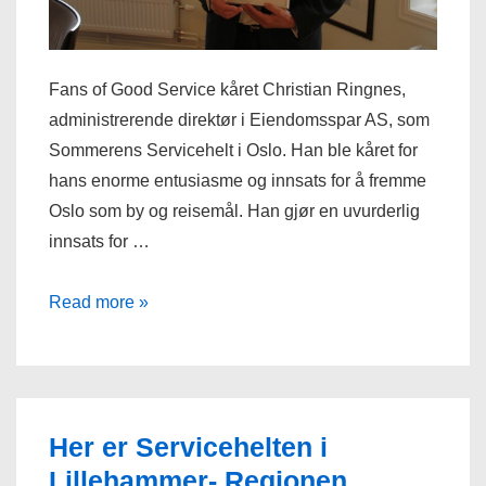
Fans of Good Service kåret Christian Ringnes,
administrerende direktør i Eiendomsspar AS, som
Sommerens Servicehelt i Oslo. Han ble kåret for
hans enorme entusiasme og innsats for å fremme
Oslo som by og reisemål. Han gjør en uvurderlig
innsats for …
Christian
Read more »
Ringnes
er
sommerens
Servicehelt
Her er Servicehelten i
i
Lillehammer- Regionen
Oslo