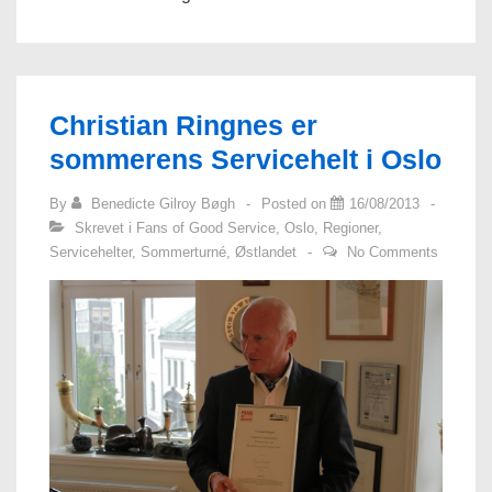
Christian Ringnes er
sommerens Servicehelt i Oslo
By
Benedicte Gilroy Bøgh
Posted on
16/08/2013
Skrevet i
Fans of Good Service
,
Oslo
,
Regioner
,
Servicehelter
,
Sommerturné
,
Østlandet
No Comments