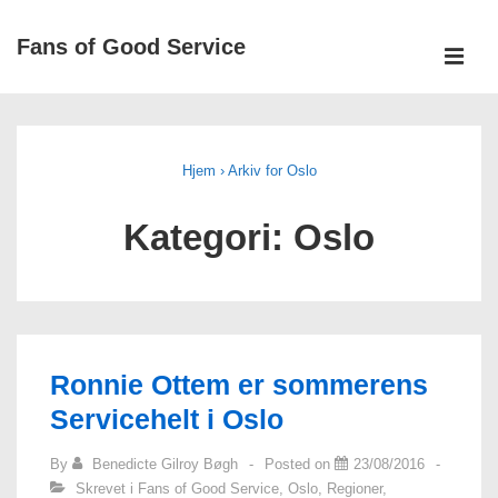
↓
Fans of Good Service
Hopp
ME
til
Main
hovedinnholdet
Navigation
Hjem
›
Arkiv for Oslo
Kategori: Oslo
Ronnie Ottem er sommerens
Servicehelt i Oslo
By
Benedicte Gilroy Bøgh
Posted on
23/08/2016
Skrevet i
Fans of Good Service
,
Oslo
,
Regioner
,