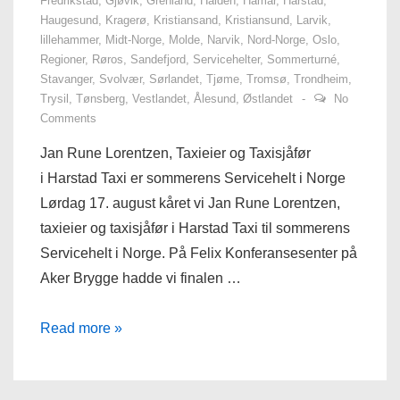
Fredrikstad
,
Gjøvik
,
Grenland
,
Halden
,
Hamar
,
Harstad
,
Haugesund
,
Kragerø
,
Kristiansand
,
Kristiansund
,
Larvik
,
lillehammer
,
Midt-Norge
,
Molde
,
Narvik
,
Nord-Norge
,
Oslo
,
Regioner
,
Røros
,
Sandefjord
,
Servicehelter
,
Sommerturné
,
Stavanger
,
Svolvær
,
Sørlandet
,
Tjøme
,
Tromsø
,
Trondheim
,
Trysil
,
Tønsberg
,
Vestlandet
,
Ålesund
,
Østlandet
No
Comments
Jan Rune Lorentzen, Taxieier og Taxisjåfør
i Harstad Taxi er sommerens Servicehelt i Norge
Lørdag 17. august kåret vi Jan Rune Lorentzen,
taxieier og taxisjåfør i Harstad Taxi til sommerens
Servicehelt i Norge. På Felix Konferansesenter på
Aker Brygge hadde vi finalen …
Norges
Read more »
Servicehelt
er