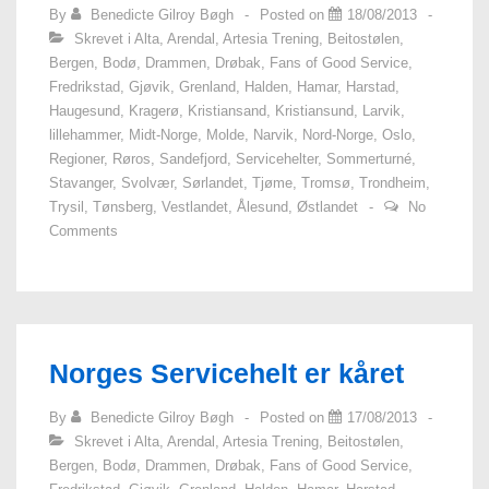
By
Benedicte Gilroy Bøgh
Posted on
18/08/2013
Skrevet i
Alta
,
Arendal
,
Artesia Trening
,
Beitostølen
,
Bergen
,
Bodø
,
Drammen
,
Drøbak
,
Fans of Good Service
,
Fredrikstad
,
Gjøvik
,
Grenland
,
Halden
,
Hamar
,
Harstad
,
Haugesund
,
Kragerø
,
Kristiansand
,
Kristiansund
,
Larvik
,
lillehammer
,
Midt-Norge
,
Molde
,
Narvik
,
Nord-Norge
,
Oslo
,
Regioner
,
Røros
,
Sandefjord
,
Servicehelter
,
Sommerturné
,
Stavanger
,
Svolvær
,
Sørlandet
,
Tjøme
,
Tromsø
,
Trondheim
,
Trysil
,
Tønsberg
,
Vestlandet
,
Ålesund
,
Østlandet
No
Comments
Norges Servicehelt er kåret
By
Benedicte Gilroy Bøgh
Posted on
17/08/2013
Skrevet i
Alta
,
Arendal
,
Artesia Trening
,
Beitostølen
,
Bergen
,
Bodø
,
Drammen
,
Drøbak
,
Fans of Good Service
,