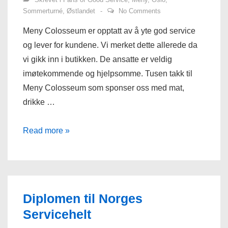
Sommerturné
,
Østlandet
No Comments
Meny Colosseum er opptatt av å yte god service
og lever for kundene. Vi merket dette allerede da
vi gikk inn i butikken. De ansatte er veldig
imøtekommende og hjelpsomme. Tusen takk til
Meny Colosseum som sponser oss med mat,
drikke …
Meny
Read more »
Colosseum
lever
for
kundene
Diplomen til Norges
Servicehelt